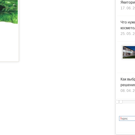
Якитори
17. 06. 
Что нуж
космето
25. 05. 
Как выб
решения
08. 04. 