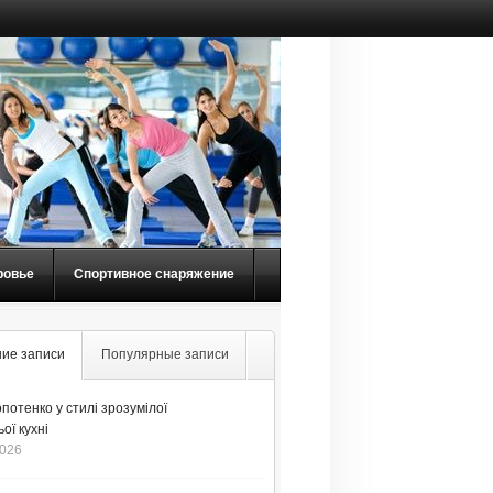
ровье
Спортивное снаряжение
ие записи
Популярные записи
потенко у стилі зрозумілої
ої кухні
2026