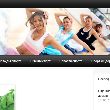
ие виды спорта
Зимний спорт
Новости спорта
Спорт и Здо
Последн
Піца Кло
домашнь
17. 06. 