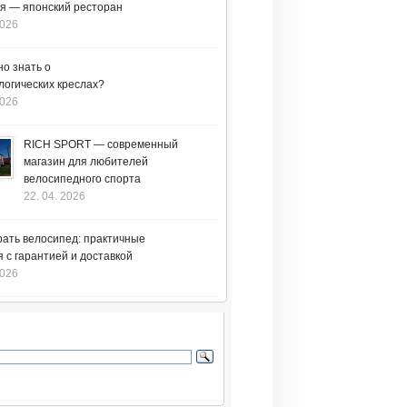
я — японский ресторан
2026
но знать о
логических креслах?
2026
RICH SPORT — современный
магазин для любителей
велосипедного спорта
22. 04. 2026
рать велосипед: практичные
 с гарантией и доставкой
2026