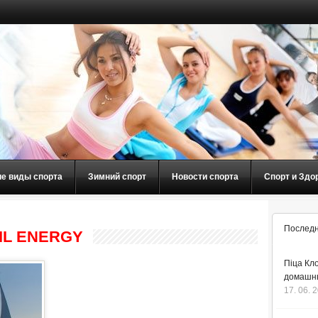
ие виды спорта
Зимний спорт
Новости спорта
Спорт и Здо
Последн
IL ENERGY
Піца Кло
домашнь
17. 06. 