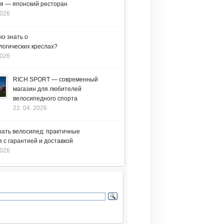
я — японский ресторан
2026
но знать о
логических креслах?
2026
RICH SPORT — современный
магазин для любителей
велосипедного спорта
22. 04. 2026
рать велосипед: практичные
 с гарантией и доставкой
2026