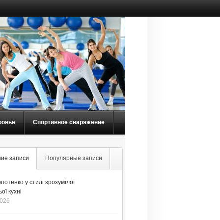
ровье
Спортивное снаряжение
ие записи
Популярные записи
потенко у стилі зрозумілої
ої кухні
2026