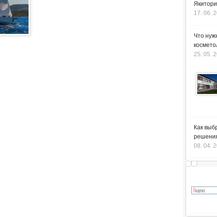
Якитори
17. 06. 
Что нуж
космето
25. 05. 
Как выб
решения
08. 04. 