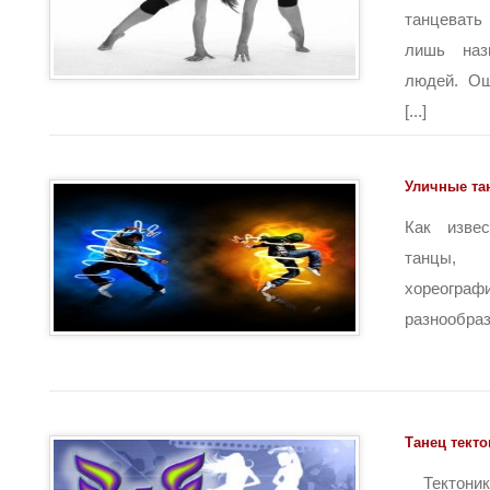
танцевать
лишь назв
людей. Ощ
[...]
Уличные та
Как изве
танцы,
хореогра
разнообразн
Танец текто
Тектоник 