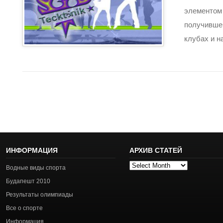
элемент
получивш
клубах и на
ИНФОРМАЦИЯ
АРХИВ СТАТЕЙ
Архив
Водные виды спорта
статей
Будапешт 2010
Результаты олимпиады
Все о спорте
Информация