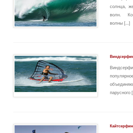
солнца, ж
волн. Ко
волны [...]
Виндсерфин
Виндсерфи
популярно
объединя
парусного [.
Кайтсерфинг