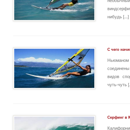
необычн
виндсерфи
нибудь [...]
С чего нач
Ньюман
соединен
видов спо
чуть-чуть [.
Серфинг в 
Калифорни