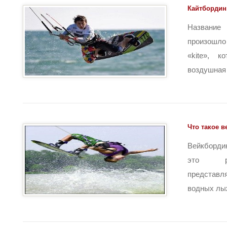
Кайтбордин
Название
произошло
«kite», к
воздушная з
Что такое 
Вейкборди
это ра
представ
водных лыж,