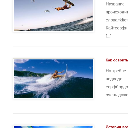
Названи
происхо
слова«ki
Кайтсерфи
[...]
Как освоит
На гребне
подходе 
серфборд
очень даже [
История во