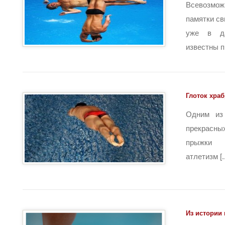
Всевозм
памятки св
уже в д
известны пр
Глоток хра
Одним из
прекрасны
прыжки 
атлетизм [..
Из истории