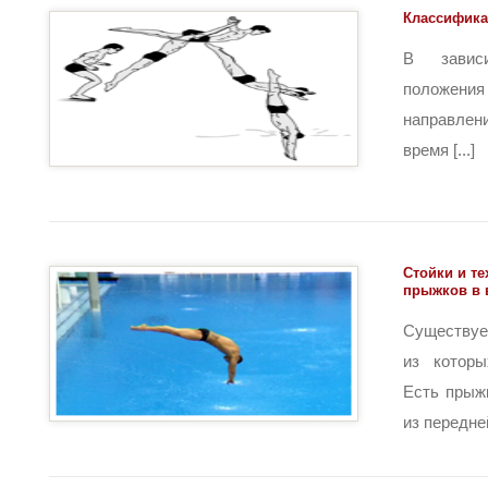
Классифика
В завис
положен
направле
время [...]
Стойки и т
прыжков в 
Существуе
из которы
Есть прыж
из передней 