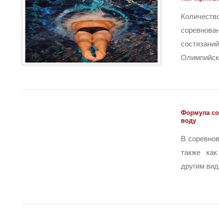
Количеств
соревнов
состязан
Олимпийских
Формула со
воду
В соревнов
также как
другим вида