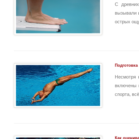
С древних
вызывали 
острых ощу
Подготовка
Несмотря 
включены 
спорта, всё 
Как оценив