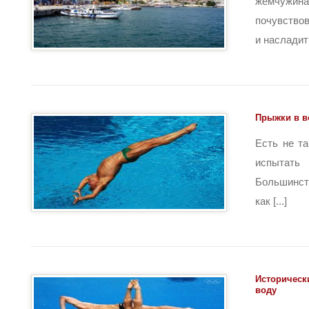
жемчужин
почувство
и насладить
Прыжки в в
Есть не т
испытат
Большинст
как [...]
Историческ
воду