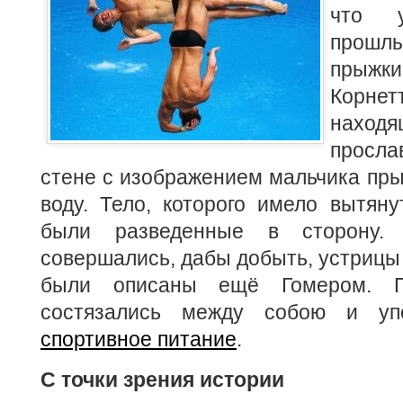
что 
прошл
прыжки
Корн
нахо
просла
стене с изображением мальчика пры
воду. Тело, которого имело вытян
были разведенные в сторону. 
совершались, дабы добыть, устриц
были описаны ещё Гомером. 
состязались между собою и у
спортивное питание
.
С точки зрения истории