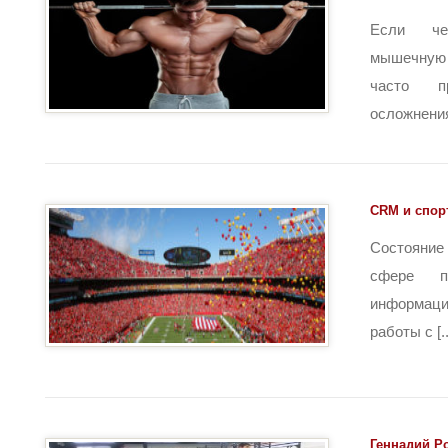
Если че
мышечную 
часто пр
осложнения 
CRM и спор
Состояни
сфере п
информаци
работы с [..
Геннадий Р