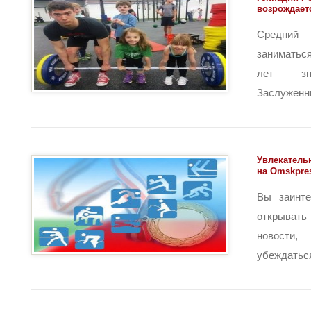
возрождает
Средний
заниматьс
лет зна
Заслуженны
Увлекатель
на Omskpres
Вы заинте
открыват
новости
убеждаться 