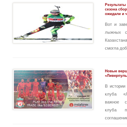
Результаты
сезона сбор
ожидали и 
Вот и зав
лыжных с
Казахста
смогла доби
Новые верш
«Ливерпуль
В истории 
клуба «Л
важное с
клуба по
соглашение 