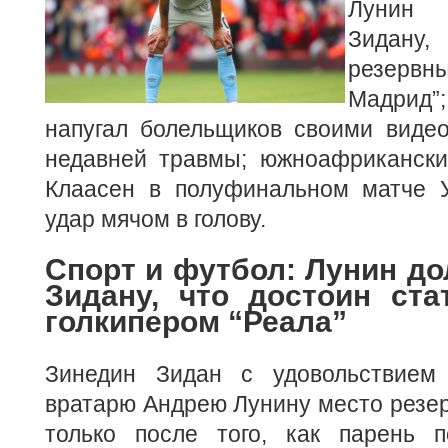
Лунин 
Зидану,
резервн
Мадрид”
напугал болельщиков своими видео
недавней травмы; южноафрикански
Клаасен в полуфинальном матче 
удар мячом в голову.
Спорт и футбол: Лунин до
Зидану, что достоин ст
голкипером “Реала”
Зинедин Зидан с удовольствием 
вратарю Андрею Лунину место резерв
только после того, как парень п