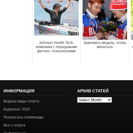
Johnson Health Tech:
Завоевать медаль, чтобы
компания с передовыми
жениться
фитнес–технологиями
ИНФОРМАЦИЯ
АРХИВ СТАТЕЙ
Архив
Водные виды спорта
статей
Будапешт 2010
Результаты олимпиады
Все о спорте