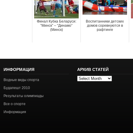
Финал Кубка Беларуси:
Воспитанники детских
“Минск” – “Динамо”
домов соревнуются в
(Минск)
рафтинге
ИНФОРМАЦИЯ
АРХИВ СТАТЕЙ
Архив
Водные виды спорта
статей
Будапешт 2010
Результаты олимпиады
Все о спорте
Информация