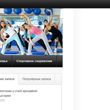
ровье
Спортивное снаряжение
ие записи
Популярные записи
потенко у стилі зрозумілої
ої кухні
2026