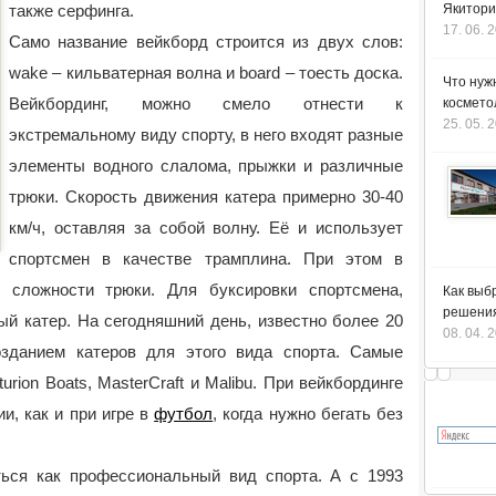
также серфинга.
Якитори
17. 06. 
Само название вейкборд строится из двух слов:
wake – кильватерная волна и board – тоесть доска.
Что нуж
Вейкбординг, можно смело отнести к
космето
25. 05. 
экстремальному виду спорту, в него входят разные
элементы водного слалома, прыжки и различные
трюки. Скорость движения катера примерно 30-40
км/ч, оставляя за собой волну. Её и использует
спортсмен в качестве трамплина. При этом в
 сложности трюки. Для буксировки спортсмена,
Как выб
решения
й катер. На сегодняшний день, известно более 20
08. 04. 
озданием катеров для этого вида спорта. Самые
urion Boats, MasterCraft и Malibu. При вейкбординге
и, как и при игре в
футбол
, когда нужно бегать без
аться как профессиональный вид спорта. А c 1993