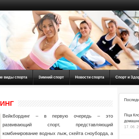
ие виды спорта
Зимний спорт
Новости спорта
Спорт и Здо
Последн
ДИНГ
Піца Кло
Вейкбординг – в первую очередь – это
домашнь
развивающий спорт, представляющий
17. 06. 
комбинирование водных лыж, скейта сноуборда, а