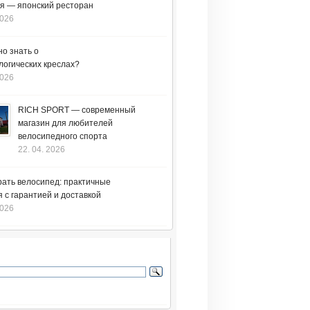
я — японский ресторан
2026
но знать о
логических креслах?
2026
RICH SPORT — современный
магазин для любителей
велосипедного спорта
22. 04. 2026
рать велосипед: практичные
 с гарантией и доставкой
2026