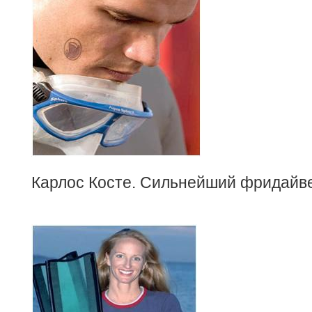
Карлос Косте. Сильнейший фридайв