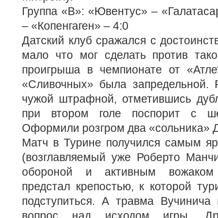
Группа «В»: «Ювентус» – «Галатасар
– «Копенгаген» – 4:0
Датский клуб сражался с достоинст
мало что мог сделать против тако
проигрыша в чемпионате от «Атле
«Сливочных» была запредельной. 
чужой штрафной, отметившись дуб
при втором голе поспорит с ше
Оформили розгром два «сольника» 
Матч в Турине получился самым яр
(возглавляемый уже Роберто Манч
обороной и активным вожаком 
предстал крепостью, к которой тур
подступиться. А травма Вучинича 
вопрос над исходом игры. Дро