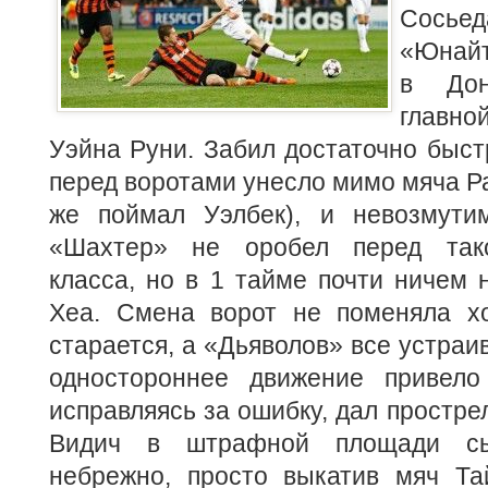
Сосьед
«Юнайт
в Дон
главно
Уэйна Руни. Забил достаточно быст
перед воротами унесло мимо мяча Ра
же поймал Уэлбек), и невозмути
«Шахтер» не оробел перед так
класса, но в 1 тайме почти ничем 
Хеа. Смена ворот не поменяла х
старается, а «Дьяволов» все устраив
одностороннее движение привело 
исправляясь за ошибку, дал прострел
Видич в штрафной площади с
небрежно, просто выкатив мяч Тай