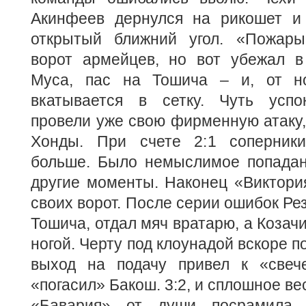
Акинфеев дернулся на рикошет и
открытый ближний угол. «Пожары
ворот армейцев, но вот убежал в
Муса, пас на Тошича – и, от но
вкатывается в сетку. Чуть успо
провели уже свою фирменную атаку,
Хонды. При счете 2:1 соперник
больше. Было немыслимое попадан
другие моменты. Наконец «Виктори
своих ворот. После серии ошибок Ре
Тошича, отдал мяч вратарю, а Козачи
ногой. Черту под клоунадой вскоре п
выход на подачу привел к «свеч
«погасил» Бакош. 3:2, и сплошное ве
«Бавария» от души посрамила о