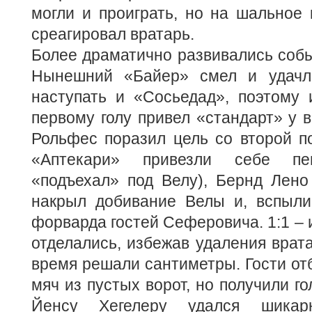
могли и проиграть, но на шальное
среагировал вратарь.
Более драматично развивались собы
Нынешний «Байер» смел и удачли
наступать и «Сосьедад», поэтому 
первому голу привел «стандарт» у в
Рольфес поразил цель со второй п
«Аптекари» привезли себе пен
«подъехал» под Велу), Бернд Лено
накрыл добивание Велы и, вспылив
форварда гостей Сеферовича. 1:1 – 
отделались, избежав удаления врата
время решали сантиметры. Гости от
мяч из пустых ворот, но получили го
Йенсу Хегелеру удался шика