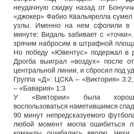
неудачную скидку назад от Бонучч
«джокер» Фабио Квальярелла сумел 
узлы. Именно на нем сфолили в 
минуте: Видаль забивает с «точки»
зрячим набросим в штрафной площа
Но победу «Ювентус» подержал в р
Дрогба выиграл «воздух» после от
центральной линии, и сбросил под уд
Группа «Д»: ЦСКА – «Виктория» 3:2
– «Бавария» 1:3
У «Виктории» была хороша
воспользоваться наметившимся спа
90 минут непредсказуемого футбола,
любой момент могла ошибиться л
команды ошибались вволю. Чехи 