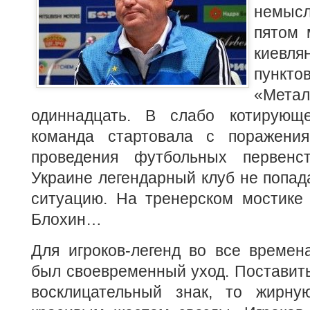
немыс
пятом 
киевля
пунк
«Ме
одиннадцать. В слабо котирующ
команда стартовала с пораже
проведения футбольных первенс
Украине легендарный клуб не попад
ситуацию. На тренерском мостик
Блохин…
Для игроков-легенд во все време
был своевременный уход. Поставить
восклицательный знак, то жирную