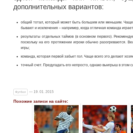
дополнительных вариантов:
общий тотал, который может быть большим или меньшим. Чаще в
бывают и исключения – например, когда отличная команда играет
результаты отдельных таймов (в основном первого). Рекоменду
поскольку на его протяжении игроки обычно разогреваются. Ве
игры;
команда, которая первой забьет гол. Чаще всего это делают хозя
точный счет. Предугадать его непросто, однако выигрыш в этом с
— 19. 01. 2015
Футбол
Похожие записи на сайте: