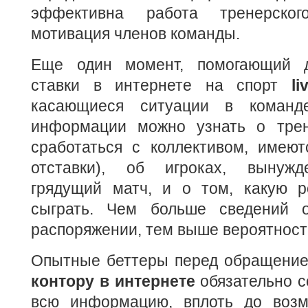
эффективна работа тренерског
мотивация членов команды.
Еще один момент, помогающий д
ставки в интернете на спорт
li
касающиеся ситуации в команд
информации можно узнать о трен
сработаться с коллективом, имеют
отставки), об игроках, вынужд
грядущий матч, и о том, какую 
сыграть. Чем больше сведений 
распоряжении, тем выше вероятност
Опытные беттеры перед обращени
контору в интернете
обязательно с
всю информацию, вплоть до возм