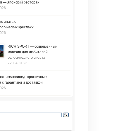
я — японский ресторан
2026
но знать о
логических креслах?
2026
RICH SPORT — современный
магазин для любителей
велосипедного спорта
22. 04. 2026
рать велосипед: практичные
 с гарантией и доставкой
2026