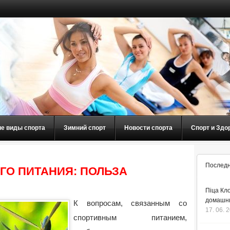
ие виды спорта
Зимний спорт
Новости спорта
Спорт и Здо
Последн
О ПИТАНИЯ: ПОЛЬЗА
Піца Кло
домашнь
К вопросам, связанным со
17. 06. 
спортивным питанием,