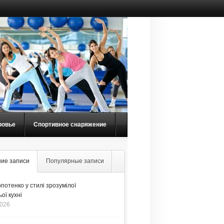
ровье
Спортивное снаряжение
ие записи
Популярные записи
потенко у стилі зрозумілої
ої кухні
2026