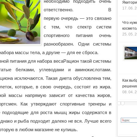
необходимо подходить очень
Якитори
17. 06. 
ответственно. В
первую очередь — это связано
Что нуж
с тем, что спектр систем
космето
25. 05. 
спортивного питания очень
разнообразен. Одни системы
абора массы тела, а другие — для ее сброса.
вной питания для набора веса
Рацион такой системы
гатые белками, углеводами и аминокислотами.
циона исключаются. Такая диета обусловлена тем,
Как выб
леток, которые, в свою очередь, состоят из жира.
решения
08. 04. 
ой массы напрямую зависит от качества жиров,
ортсмен. Как утверждают спортивные тренеры и
е подходящие для роста мышц жиры содержатся в
днако и рыба подходит далеко не вся. Лучше всего
оторую в любом магазине не купишь.