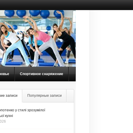
ровье
Спортивное снаряжение
ие записи
Популярные записи
потенко у стилі зрозумілої
ої кухні
2026