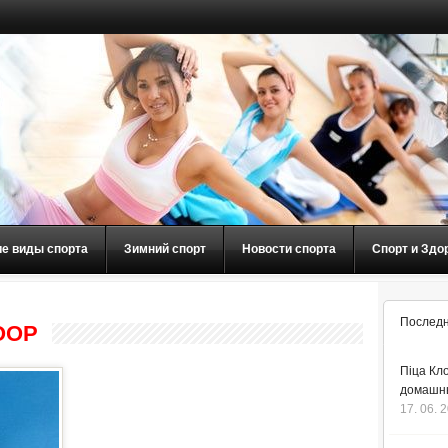
ие виды спорта
Зимний спорт
Новости спорта
Спорт и Здо
Последн
OOP
Піца Кло
домашнь
17. 06. 