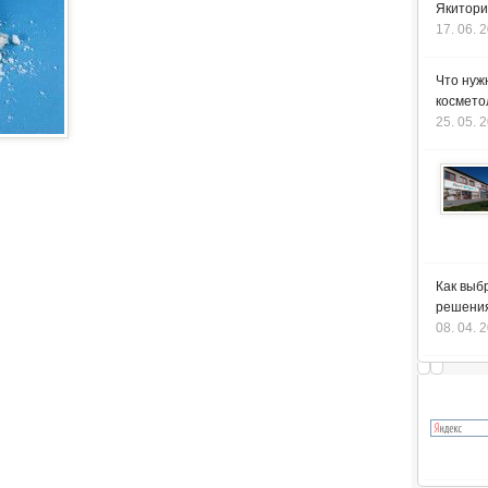
Якитори
17. 06. 
Что нуж
космето
25. 05. 
Как выб
решения
08. 04. 