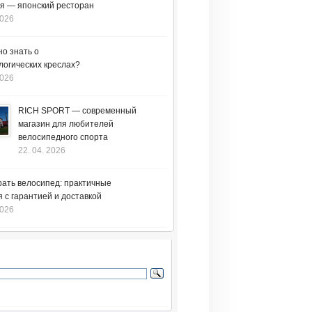
я — японский ресторан
2026
но знать о
логических креслах?
2026
RICH SPORT — современный
магазин для любителей
велосипедного спорта
22. 04. 2026
рать велосипед: практичные
 с гарантией и доставкой
2026