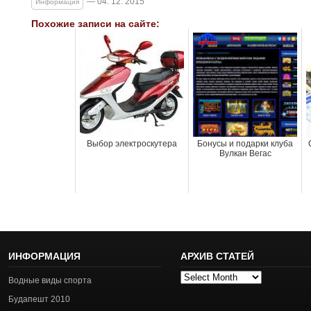
— 04. 12. 2015
Информация
Похожие записи на сайте:
Выбор электроскутера
Бонусы и подарки клуба
Вулкан Вегас
ИНФОРМАЦИЯ
АРХИВ СТАТЕЙ
Архив
Водные виды спорта
статей
Будапешт 2010