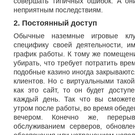
совершать типичных ошибок. А они
неприятным последствиям.
2. Постоянный доступ
Обычные наземные игровые клу
специфику своей деятельности, и
график работы. К тому же помещен
убирать, что требует потратить вре
подобные казино иногда закрываютс
клиентов. Но с виртуальными такой
как это сайт, то он будет доступ
каждый день. Так что вы сможете
утром после работы, во время обеде
вечером. Конечно же, переры
обслуживанием серверов, обновле