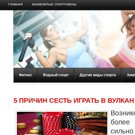
ГЛАВНАЯ
ЗНАМЕНИТЫЕ СПОРТСМЕНЫ
Фитнес
Водный спорт
Другие виды спорта
Зим
5 ПРИЧИН СЕСТЬ ИГРАТЬ В ВУЛКА
Возник
более 
сильн