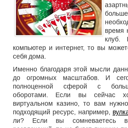
азартн
бол
необх
время 
клуб.
компьютер и интернет, то вы может
себя дома.
Именно благодаря этой мысли данн
до огромных масштабов. И сего
полноценной сферой с боль
оборотами. Если вы сейчас хо
виртуальном казино, то вам нужно
подходящий ресурс, например,
вулк
ли? Если вы сомневаетесь в