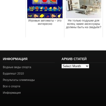
Игровые автоматы – это
Не только подушки для
интересно
колец: какие аксессуары
должны быть на свадьбе?
ИНФОРМАЦИЯ
АРХИВ СТАТЕЙ
Архив
Водные виды спорта
статей
Будапешт 2010
Результаты олимпиады
Все о спорте
Информация