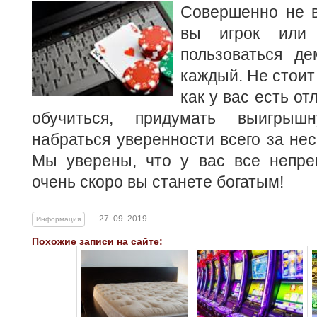
Совершенно не 
вы игрок или
пользоваться д
каждый. Не стоит 
как у вас есть о
обучиться, придумать выигрыш
набраться уверенности всего за нес
Мы уверены, что у вас все непре
очень скоро вы станете богатым!
— 27. 09. 2019
Информация
Похожие записи на сайте: