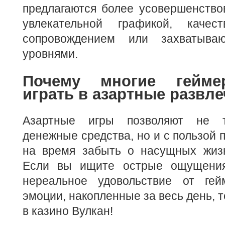
предлагаются более усовершенство
увлекательной графикой, качес
сопровождением или захватыва
уровнями.
Почему многие гейм
играть в азартные развл
Азартные игры позволяют не т
денежные средства, но и с пользой п
на время забыть о насущных жиз
Если вы ищите острые ощущения,
нереальное удовольствие от гей
эмоции, накопленные за весь день, 
в казино Вулкан!