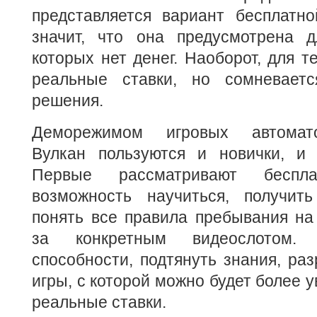
представляется вариант бесплатно
значит, что она предусмотрена д
которых нет денег. Наоборот, для те
реальные ставки, но сомневаетс
решения.
Деморежимом игровых автомато
Вулкан пользуются и новички, и
Первые рассматривают беспл
возможность научиться, получит
понять все правила пребывания на
за конкретным видеослотом.
способности, подтянуть знания, раз
игры, с которой можно будет более у
реальные ставки.