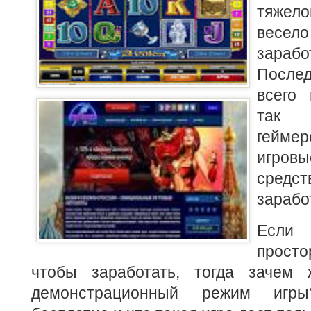
тяжело
весел
зара
Послед
всего 
так 
гейме
игров
средст
зарабо
Если
просто
чтобы заработать, тогда зачем
демонстрационный режим игр