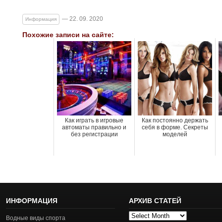
— 22. 09. 2020
Информация
Похожие записи на сайте:
Как играть в игровые
Как постоянно держать
автоматы правильно и
себя в форме. Секреты
без регистрации
моделей
ИНФОРМАЦИЯ
АРХИВ СТАТЕЙ
Архив
Водные виды спорта