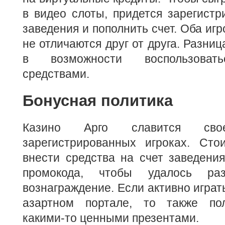
в видео слоты, придется зарегистр
заведения и пополнить счет. Оба иг
не отличаются друг от друга. Разни
в возможности воспользоват
средствами.
Бонусная политика
Казино Арго славится св
зарегистрированных игроках. Сто
внести средства на счет заведени
промокода, чтобы удалось раз
вознаграждение. Если активно играт
азартном портале, то также пол
какими-то ценными презентами.