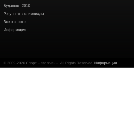
статей
Будапешт 2010
Результаты олимпиады
Все о спорте
Информация
© 2009-2026 Спорт – это жизнь!. All Rights Reserved.
Информация