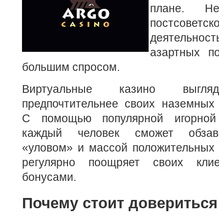
плане. Н
постсоветс
деятельн
азартных по
большим спросом.
Виртуальные казино выгляд
предпочтительнее своих наземных 
С помощью популярной игорной
каждый человек сможет обзав
«уловом» и массой положительных 
регулярно поощряет своих кли
бонусами.
Почему стоит довериться