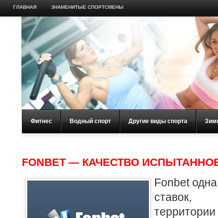
ГЛАВНАЯ
ЗНАМЕНИТЫЕ СПОРТСМЕНЫ
Фитнес
Водный спорт
Другие виды спорта
Зим
FONBET — КАЧЕСТВО ИСПЫТАННО
Fonbet одна
ставок,
территор