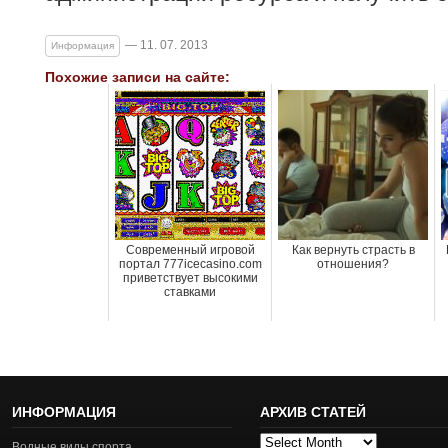
— 11. 07. 2013
Информация
Похожие записи на сайте:
Современный игровой
Как вернуть страсть в
портал 777icecasino.com
отношения?
приветствует высокими
ставками
ИНФОРМАЦИЯ
АРХИВ СТАТЕЙ
Архив
Водные виды спорта