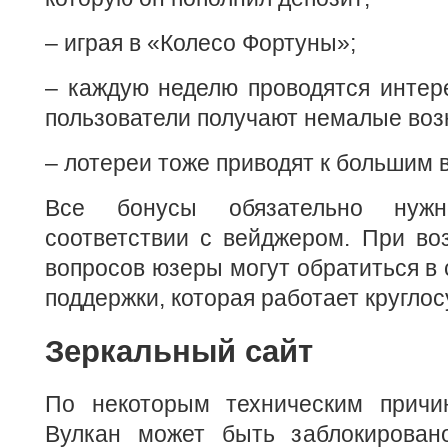
– играя в «Колесо Фортуны»;
– каждую неделю проводятся интер
пользователи получают немалые воз
– лотереи тоже приводят к большим
Все бонусы обязательно нуж
соответствии с вейджером. При во
вопросов юзеры могут обратиться в 
поддержки, которая работает круглос
Зеркальный сайт
По некоторым техническим причи
Вулкан может быть заблокирован