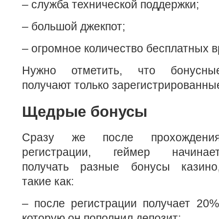
– служба технической поддержки;
– большой джекпот;
– огромное количество бесплатных 
Нужно отметить, что бонусные
получают только зарегистрированны
Щедрые бонусы
Сразу же после прохождени
регистрации, геймер начинае
получать разные бонусы казино
такие как:
– после регистрации получает 20%
которую он пополнил депозит;