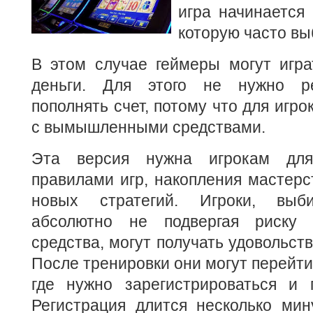
игра начинается 
которую часто вы
В этом случае геймеры могут игра
деньги. Для этого не нужно ре
пополнять счет, потому что для игро
с вымышленными средствами.
Эта версия нужна игрокам для
правилами игр, накопления мастерс
новых стратегий. Игроки, выб
абсолютно не подвергая риску
средства, могут получать удовольств
После тренировки они могут перейти
где нужно зарегистрироваться и п
Регистрация длится несколько мин