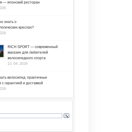
я — японский ресторан
2026
но знать о
логических креслах?
2026
RICH SPORT — современный
магазин для любителей
велосипедного спорта
22. 04. 2026
рать велосипед: практичные
 с гарантией и доставкой
2026