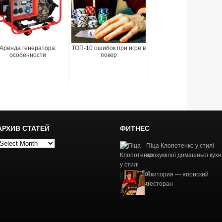
Аренда генератора:
ТОП-10 ошибок при игре в
особенности
покер
АРХИВ СТАТЕЙ
ФИТНЕС
рхив
Піца Клопотенко у стилі
татей
зрозумілої домашньої кухн
Якитория — японский
ресторан