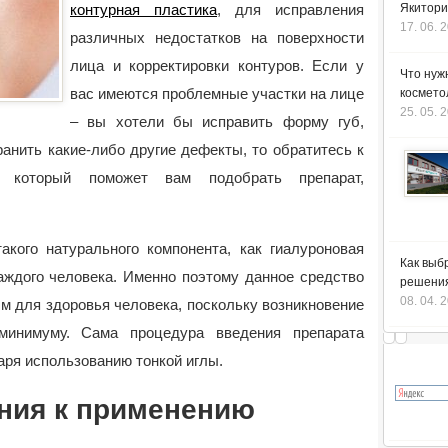
контурная пластика
, для исправления
Якитори
17. 06. 
различных недостатков на поверхности
лица и корректировки контуров. Если у
Что нуж
вас имеются проблемные участки на лице
космето
25. 05. 
– вы хотели бы исправить форму губ,
анить какие-либо другие дефекты, то обратитесь к
у, который поможет вам подобрать препарат,
акого натурального компонента, как гиалуроновая
Как выб
аждого человека. Именно поэтому данное средство
решения
08. 04. 
м для здоровья человека, поскольку возникновение
инимуму. Сама процедура введения препарата
аря использованию тонкой иглы.
ния к применению