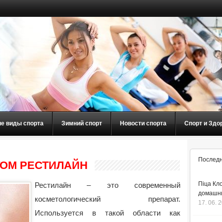
ие виды спорта
Зимний спорт
Новости спорта
Спорт и Здо
Последн
ОМ РЕСТИЛАЙН
Піца Кло
Рестилайн – это современный
домашнь
косметологический препарат.
17. 06. 
Используется в такой области как