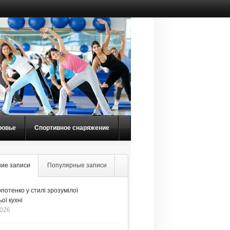
ровье
Спортивное снаряжение
ие записи
Популярные записи
потенко у стилі зрозумілої
ої кухні
2026