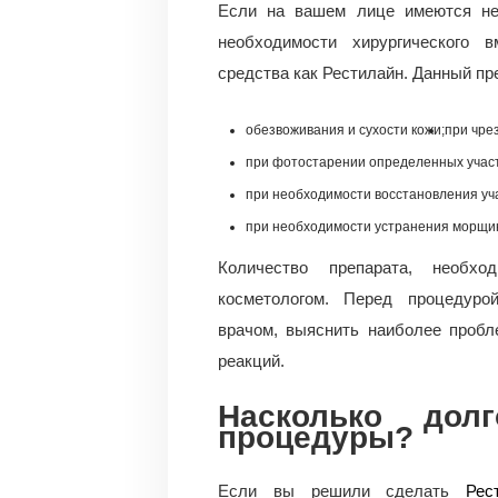
Если на вашем лице имеются нек
необходимости хирургического в
средства как Рестилайн. Данный пр
обезвоживания и сухости кожи;
при чре
при фотостарении определенных участ
при необходимости восстановления уча
при необходимости устранения морщин
Количество препарата, необх
косметологом. Перед процедуро
врачом, выяснить наиболее пробл
реакций.
Насколько дол
процедуры?
Если вы решили сделать
Рес