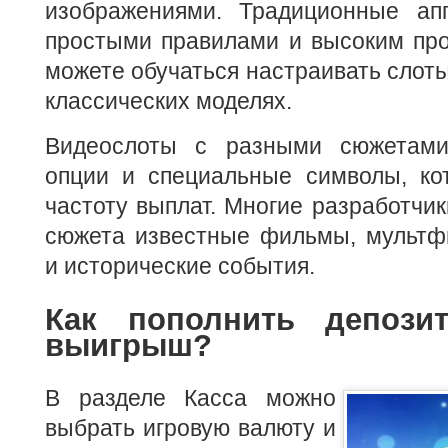
изображениями. Традиционные ап
простыми правилами и высоким про
можете обучаться настраивать слоты
классических моделях.
Видеослоты с разными сюжетам
опции и специальные символы, ко
частоту выплат. Многие разработчик
сюжета известные фильмы, мультф
и исторические события.
Как пополнить депози
выигрыш?
В разделе Касса можно
выбрать игровую валюту и