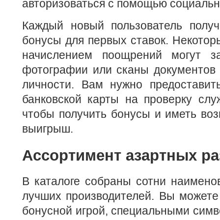
авторизоваться с помощью социальн
Каждый новый пользователь получ
бонусы для первых ставок. Некотор
начислением поощрений могут за
фотографии или сканы документов 
личности. Вам нужно предоставит
банковской карты на проверку слу
чтобы получить бонусы и иметь во
выигрыш.
Ассортимент азартных р
В каталоге собраны сотни наимено
лучших производителей. Вы можете
бонусной игрой, специальными сим