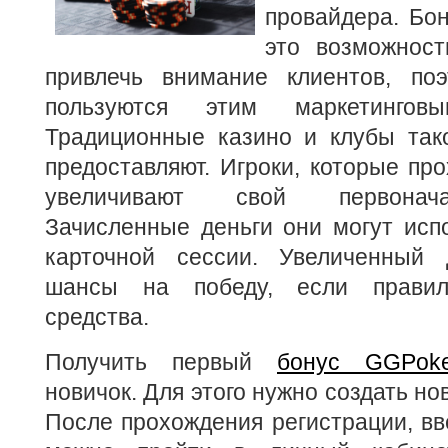
провайдера. Бо
это возможност
привлечь внимание клиентов, по
пользуются этим маркетинговы
Традиционные казино и клубы так
предоставляют. Игроки, которые про
увеличивают свой первонача
Зачисленные деньги они могут исп
карточной сессии. Увеличенный 
шансы на победу, если правил
средства.
Получить первый
бонус GGPoke
новичок. Для этого нужно создать но
После прохождения регистрации, вве