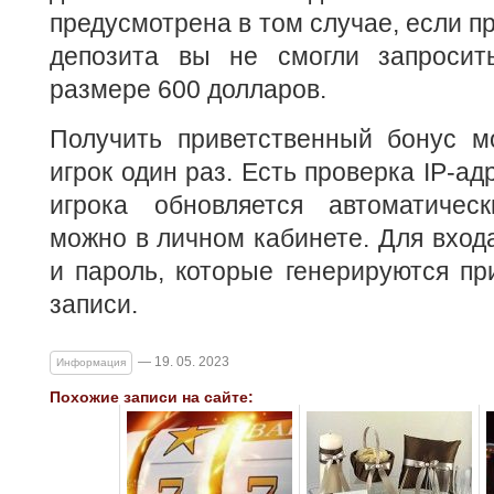
предусмотрена в том случае, если п
депозита вы не смогли запросит
размере 600 долларов.
Получить приветственный бонус м
игрок один раз. Есть проверка IP-а
игрока обновляется автоматичес
можно в личном кабинете. Для входа
и пароль, которые генерируются пр
записи.
— 19. 05. 2023
Информация
Похожие записи на сайте: