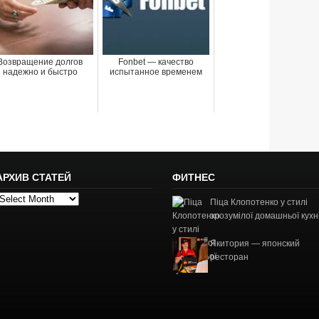
Возвращение долгов
Fonbet — качество
надежно и быстро
испытанное временем
АРХИВ СТАТЕЙ
ФИТНЕС
рхив
Піца Клопотенко у стилі
татей
зрозумілої домашньої кухн
Якитория — японский
ресторан