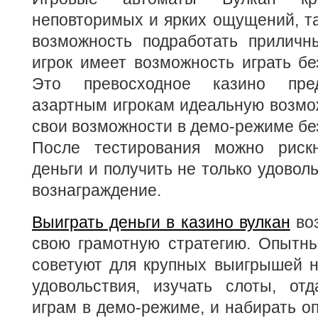
неповторимых и ярких ощущений, т
возможность подработать приличн
игрок имеет возможность играть бе
Это превосходное казино пред
азартным игрокам идеальную возмо
свои возможности в демо-режиме без
После тестирования можно риск
деньги и получить не только удовол
вознаграждение.
Выиграть деньги в казино вулкан
воз
свою грамотную стратегию. Опытны
советуют для крупных выигрышей н
удовольствия, изучать слоты, отд
играм в демо-режиме, и набирать оп