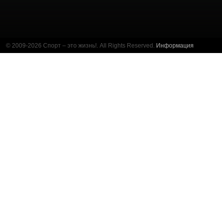
© 2009-2026 Спорт – это жизнь!. All Rights Reserved.
Информация