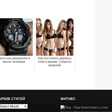
асы как украшение в
Как постоянно держать
жизни человека
себя в форме. Секреты
моделей
АРХИВ СТАТЕЙ
ФИТНЕС
рхив
Піца Клопотенко у стилі
татей