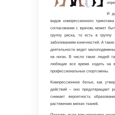
опре
И д
видов компрессионного трикотажа
согласовании с врачом, может бы
группу риска, то есть в группу
заболеваниям конечностей. А таких 
деятельности ведет малоподвижный
на ногах. В число таких людей т
любящие все время ходить на в
профессиональные спортсмены.
Компрессионное белье, как утве
действий – оно предотвращает ра
снижает вероятность образован
растяжению мягких тканей.
Поэтому, если вам назначено ноше