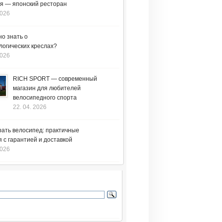
я — японский ресторан
2026
но знать о
логических креслах?
2026
RICH SPORT — современный
магазин для любителей
велосипедного спорта
22. 04. 2026
рать велосипед: практичные
 с гарантией и доставкой
2026