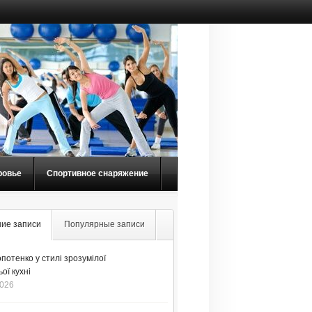
ровье
Спортивное снаряжение
ие записи
Популярные записи
потенко у стилі зрозумілої
ої кухні
2026