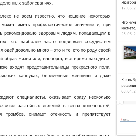
деленных заболеваниях.
Якитори
17. 06. 
алеко не всем известно, что ношение некоторых
Что нуж
 может иметь профилактическое значение и, при
космето
ть рекомендовано здоровым людям, попадающим в
25. 05. 
 тех, кто наиболее часто подвержен сосудистым
людей довольно много – это и те, кто по роду своей
 образ жизни или, наоборот, все время находится
акже входят представительницы прекрасного пола,
ысоких каблуках, беременные женщины и даже
Как выб
решения
08. 04. 
рждают специалисты, оказывает сразу несколько
звитие застойных явлений в венах конечностей,
ия тромбов, снимает отечность и препятствует
ние компрессионного белья, вам необходимо знать