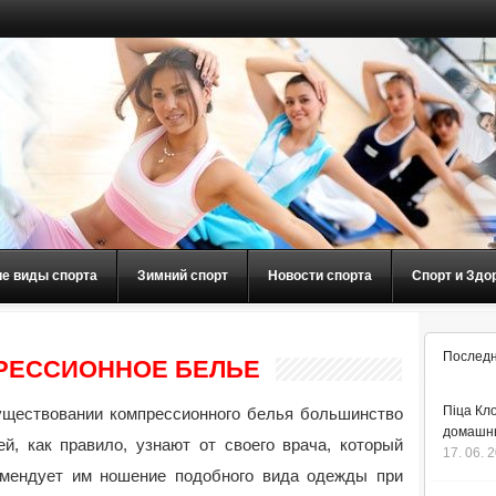
ие виды спорта
Зимний спорт
Новости спорта
Спорт и Здо
Последн
РЕССИОННОЕ БЕЛЬЕ
Піца Кло
уществовании компрессионного белья большинство
домашнь
й, как правило, узнают от своего врача, который
17. 06. 
омендует им ношение подобного вида одежды при