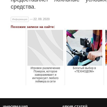
средства.
— 22. 09. 2020
Информация
Похожие записи на сайте:
Игровое развлечение
Богатый выбор в
Покерок, которое
«ТЕХНОДОМ»
завораживает и
интересует любого
геймера в сети
ИНФОРМАЦИЯ
АРХИВ СТАТЕЙ