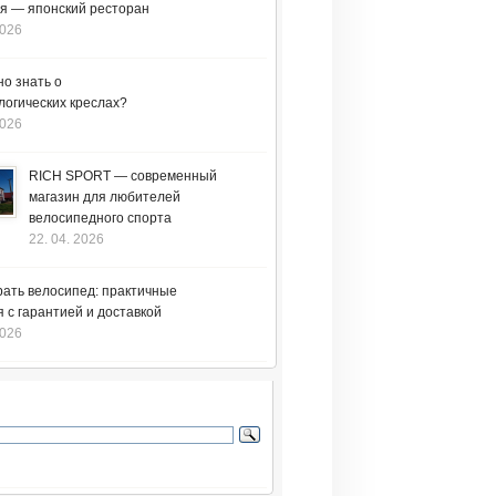
я — японский ресторан
2026
но знать о
логических креслах?
2026
RICH SPORT — современный
магазин для любителей
велосипедного спорта
22. 04. 2026
рать велосипед: практичные
 с гарантией и доставкой
2026