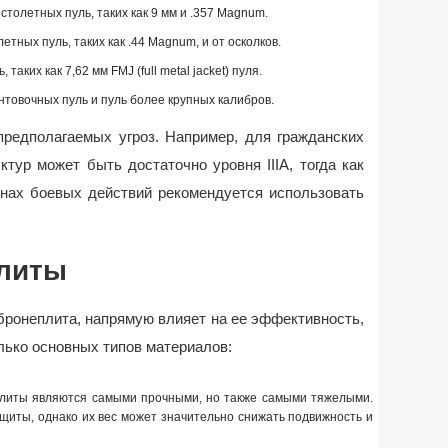
столетных пуль, таких как 9 мм и .357 Magnum.
етных пуль, таких как .44 Magnum, и от осколков.
 таких как 7,62 мм FMJ (full metal jacket) пуля.
нтовочных пуль и пуль более крупных калибров.
предполагаемых угроз. Например, для гражданских
тур может быть достаточно уровня IIIA, тогда как
онах боевых действий рекомендуется использовать
литы
 бронеплита, напрямую влияет на ее эффективность,
лько основных типов материалов:
плиты являются самыми прочными, но также самыми тяжелыми.
щиты, однако их вес может значительно снижать подвижность и