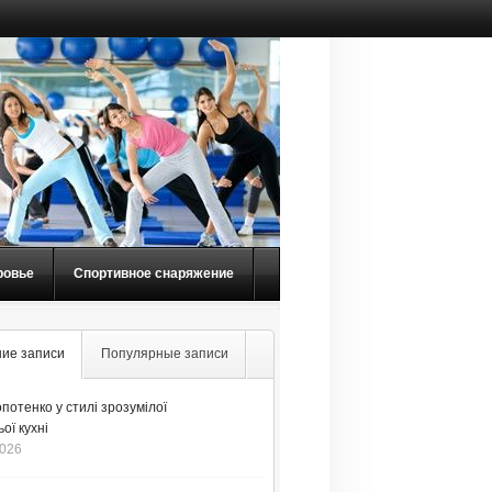
ровье
Спортивное снаряжение
ие записи
Популярные записи
потенко у стилі зрозумілої
ої кухні
2026