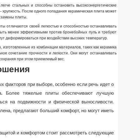
 легче стальных и способны остановить высокоэнергетические
— хрупкость. После одного попадания керамическая плита может
 замены плиты.
иты отличаются своей легкостью и способностью останавливать
 быть менее эффективными против бронебойных пуль и требуют
огут деформироваться при воздействии высоких температур.
, изготовленные из комбинации материалов, таких как керамика
ное сочетание прочности и легкости. Они могут останавливать
 сохраняя при этом приемлемый вес.
ношения
х факторов при выборе, особенно если речь идет о
а. Более тяжелые плиты обеспечивают лучшую
аться на подвижности и физической выносливости.
илена, предлагают больший комфорт, но могут иметь
защитой и комфортом стоит рассмотреть следующие