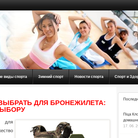
ие виды спорта
Зимний спорт
Новости спорта
Спорт и Здо
Последн
ВЫБРАТЬ ДЛЯ БРОНЕЖИЛЕТА:
ВЫБОРУ
Піца Кло
домашнь
 для
17. 06. 
жество