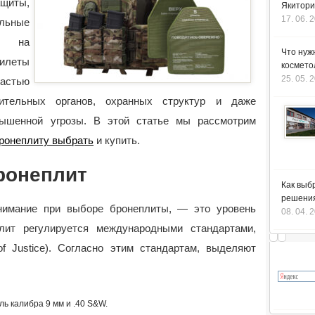
щиты,
Якитори
17. 06. 
льные
е на
Что нуж
илеты
космето
25. 05. 
частью
нительных органов, охранных структур и даже
вышенной угрозы.
В этой статье мы рассмотрим
ронеплиту выбрать
и купить.
ронеплит
Как выб
решения
внимание при выборе бронеплиты, — это уровень
08. 04. 
лит регулируется международными стандартами,
e of Justice). Согласно этим стандартам, выделяют
ль калибра 9 мм и .40 S&W.