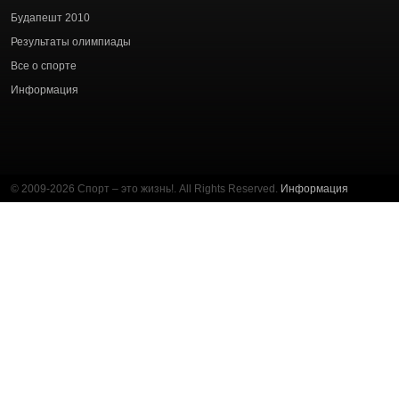
статей
Будапешт 2010
Результаты олимпиады
Все о спорте
Информация
© 2009-2026 Спорт – это жизнь!. All Rights Reserved.
Информация