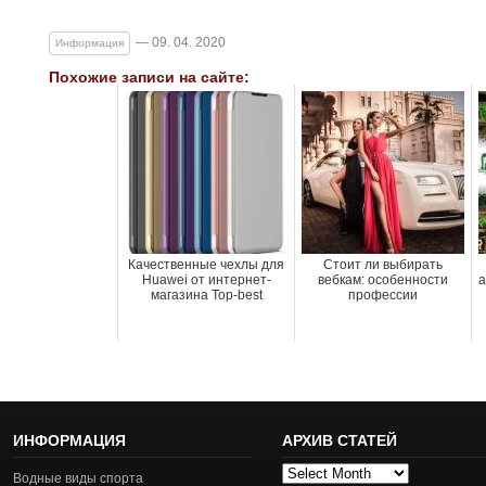
— 09. 04. 2020
Информация
Похожие записи на сайте:
Качественные чехлы для
Стоит ли выбирать
Huawei от интернет-
вебкам: особенности
а
магазина Top-best
профессии
ИНФОРМАЦИЯ
АРХИВ СТАТЕЙ
Архив
Водные виды спорта