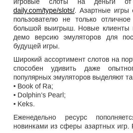
игровые слоты на деньги 
daily.com/type/slots/
. Азартные игры
пользователю не только отличное
большой выигрыш. Новые клиенты м
демо версию эмуляторов для пос
будущей игры.
Широкий ассортимент слотов на пор
способен удивить даже опытно
популярных эмуляторов выделяют та
• Book of Ra;
• Dolphin’s Pearl;
• Keks.
Еженедельно ресурс пополняет
новинками из сферы азартных игр. 