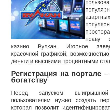
пользова
популяр
азартн
популя
простор
праву с
казино Вулкан.
Игорное заве
красочной графикой, возможностью
деньги и высокими процентными ста
Регистрация на портале –
богатству
Перед запуском выигрышно
пользователям нужно создать пер
которая позволит идентифицироват