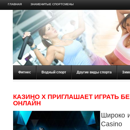
ГЛАВНАЯ
ЗНАМЕНИТЫЕ СПОРТСМЕНЫ
Фитнес
Водный спорт
Другие виды спорта
Зим
КАЗИНО X ПРИГЛАШАЕТ ИГРАТЬ Б
ОНЛАЙН
Широко и
Casino