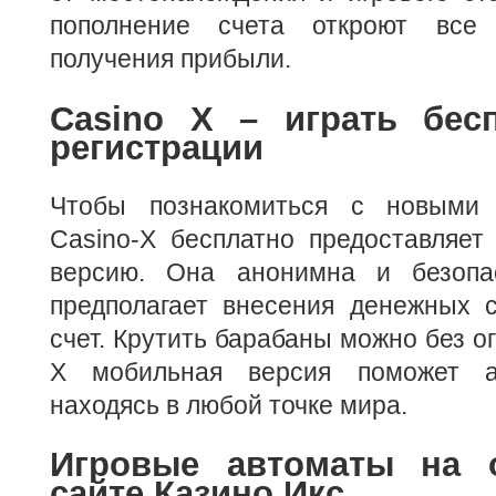
пополнение счета откроют все
получения прибыли.
Casino X – играть бес
регистрации
Чтобы познакомиться с новыми 
Casino-X бесплатно предоставляет
версию. Она анонимна и безопас
предполагает внесения денежных с
счет. Крутить барабаны можно без о
Х мобильная версия поможет аз
находясь в любой точке мира.
Игровые автоматы на 
сайте Казино Икс