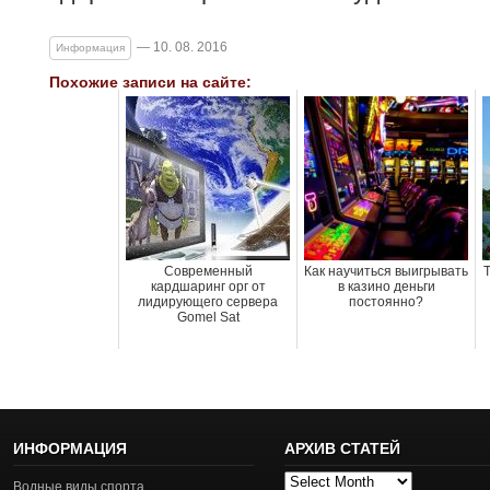
— 10. 08. 2016
Информация
Похожие записи на сайте:
Современный
Как научиться выигрывать
Т
кардшаринг орг от
в казино деньги
лидирующего сервера
постоянно?
Gomel Sat
ИНФОРМАЦИЯ
АРХИВ СТАТЕЙ
Архив
Водные виды спорта