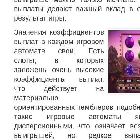
выплаты делают важный вклад в 
результат игры.
Значения коэффициентов
выплат в каждом игровом
автомате свои. Есть
слоты, в которых
заложены очень высокие
коэффициенты выплат,
что действует на
материально
ориентированных гемблеров подобн
такие игровые автоматы яв
дисперсионными, что означает во
выигрышей, но редкое выпа