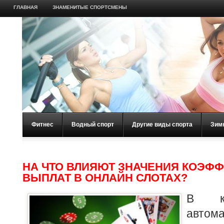
ГЛАВНАЯ
ЗНАМЕНИТЫЕ СПОРТСМЕНЫ
Фитнес
Водный спорт
Другие виды спорта
Зим
НА ЧТО ВЛИЯЮТ ЗНАЧЕНИЯ КОЭФ
ВЫПЛАТ В ОНЛАЙН СЛОТАХ?
В ка
автома