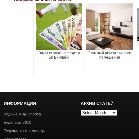
Виды ставок на спорт в
Элитный ремонт жилого
БК Винлайн
помещения
ИНФОРМАЦИЯ
АРХИВ СТАТЕЙ
Архив
Водные виды спорта
статей
Будапешт 2010
Результаты олимпиады