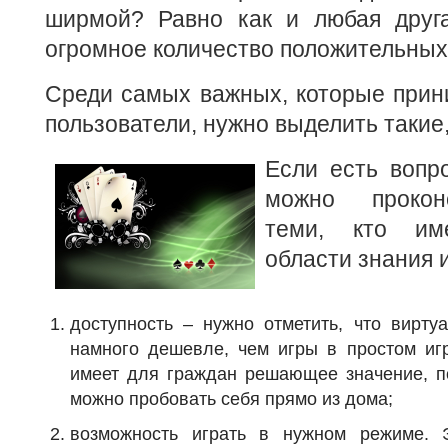
ширмой? Равно как и любая друга
огромное количество положительных
Среди самых важных, которые прин
пользователи, нужно выделить такие,
Если есть вопр
можно прокон
теми, кто им
области знания и
доступность – нужно отметить, что вирту
намного дешевле, чем игры в простом иг
имеет для граждан решающее значение, по
можно пробовать себя прямо из дома;
возможность играть в нужном режиме.