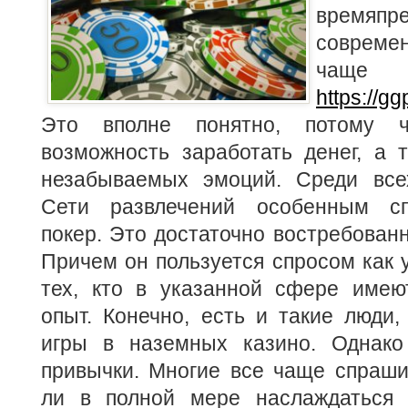
времяпре
совреме
чаще 
https://g
Это вполне понятно, потому ч
возможность заработать денег, а 
незабываемых эмоций.
Среди все
Сети развлечений особенным сп
покер. Это достаточно востребованн
Причем он пользуется спросом как у
тех, кто в указанной сфере имею
опыт. Конечно, есть и такие люди
игры в наземных казино. Однако
привычки. Многие все чаще спраши
ли в полной мере наслаждаться 