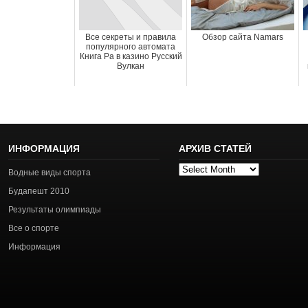
Все секреты и правила
Обзор сайта Namars
популярного автомата
Книга Ра в казино Русский
Вулкан
ИНФОРМАЦИЯ
АРХИВ СТАТЕЙ
Архив
Водные виды спорта
статей
Будапешт 2010
Результаты олимпиады
Все о спорте
Информация