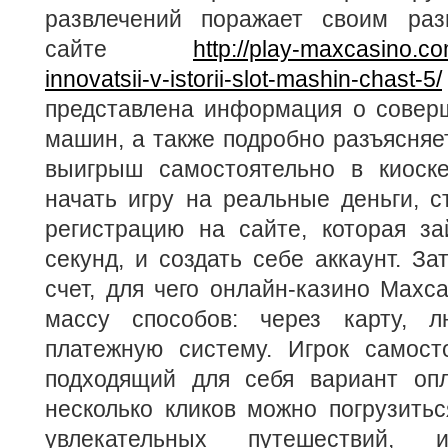
развлечений поражает своим раз
сайте
http://play-maxcasino.c
innovatsii-v-istorii-slot-mashin-chast-5/
представлена информация о соверш
машин, а также подробно разъясняет
выигрыш самостоятельно в киоске
начать игру на реальные деньги, с
регистрацию на сайте, которая за
секунд, и создать себе аккаунт. За
счет, для чего онлайн-казино Maxca
массу способов: через карту, л
платежную систему. Игрок самост
подходящий для себя вариант оп
несколько кликов можно погрузить
увлекательных путешествий,