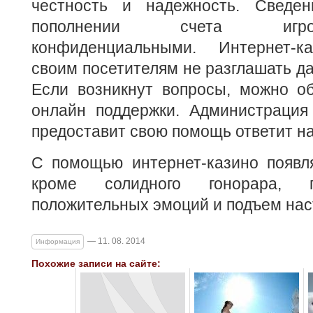
честность и надежность. Сведе
пополнении счета игр
конфиденциальными. Интернет-ка
своим посетителям не разглашать 
Если возникнут вопросы, можно об
онлайн поддержки. Администрация
предоставит свою помощь ответит на
С помощью интернет-казино появля
кроме солидного гонорара, 
положительных эмоций и подъем нас
— 11. 08. 2014
Информация
Похожие записи на сайте: