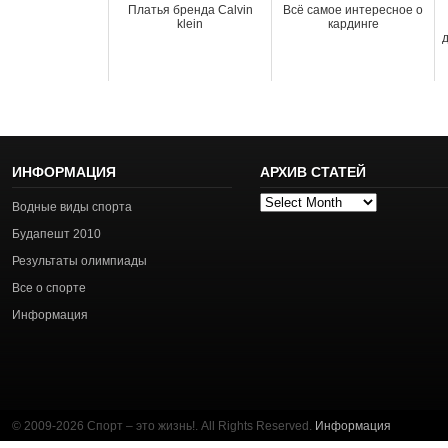
Платья бренда Calvin
Всё самое интересное о
klein
кардинге
д
ИНФОРМАЦИЯ
АРХИВ СТАТЕЙ
Архив
Водные виды спорта
статей
Будапешт 2010
Результаты олимпиады
Все о спорте
Информация
© 2009-2026 Спорт – это жизнь!. All Rights Reserved.
Информация