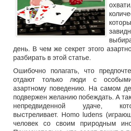
охва
коли
котор
завид
выбира
день. В чем же секрет этого азартн
разбирать в этой статье.
Ошибочно полагать, что предпочт
отдают только люди с особыми
азартному поведению. На самом де
подвержен желанию побеждать. А так
непредвиденной удаче, кот
выстреливает. Homo ludens (играю
человек со своим природным инс