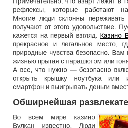
Примечательно, что азарт лежит в т
рефлексы, которые работают на
Многие люди склонны переживать
получают от этого удовольствие. Пу
кажется на первый взгляд.
Казино 
прекрасное и легальное место, г
природные чувства безопасно. Вам 
жизнью прыгая с парашютом или гоня
А все, что нужно — безопасно вкл
открыть крышку ноутбука или и
смартфон и выигрывать деньги вмест
Обширнейшая развлекате
Во всем мире казино
Вулкан известно. Люди