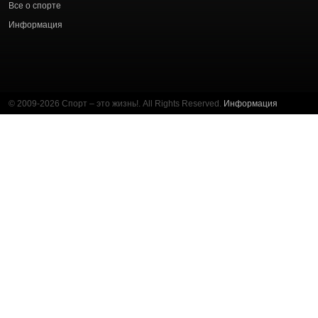
Все о спорте
Информация
© 2009-2026 Спорт – это жизнь!. All Rights Reserved.
Информация