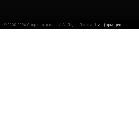
© 2009-2026 Спорт – это жизнь!. All Rights Reserved.
Информация