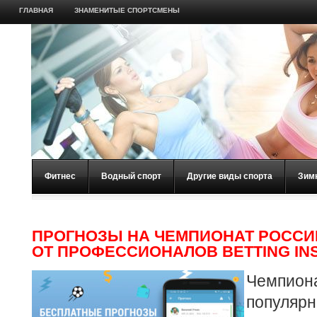
ГЛАВНАЯ
ЗНАМЕНИТЫЕ СПОРТСМЕНЫ
Фитнес
Водный спорт
Другие виды спорта
Зим
ПРОГНОЗЫ НА ЧЕМПИОНАТ РОССИ
ОТ ПРОФЕССИОНАЛОВ BETTING IN
Чемпион
популя