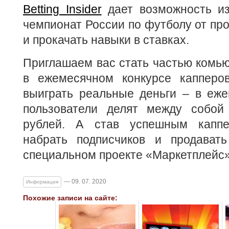
Betting Insider
дает возможность из
чемпионат России по футболу от пр
и прокачать навыки в ставках.
Приглашаем вас стать частью комью
в ежемесячном конкурсе капперо
выиграть реальные деньги – в еже
пользователи делят между собой
рублей. А став успешным капп
набрать подписчиков и продават
специальном проекте «Маркетплейс»
— 09. 07. 2020
Информация
Похожие записи на сайте: