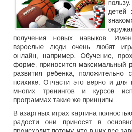
польз
детей 
зна
окруж
получения новых навыков.
Имен
взрослые люди очень любят игра
онлайн, например. Обучение, про
форме, приносится максимальный р
развития ребенка, положительно с
психике. Отчасти это верно и для
многих тренингов и курсов ис
программах такие же принципы.
В азартных играх картина полностью
радости они приносят в основно
происходит потому, что в них все зав