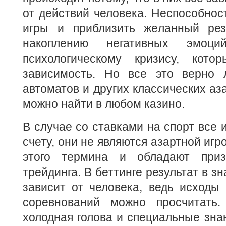
от действий человека. Неспособност
игры и приблизить желанный рез
накоплению негативных эмоц
психологическому кризису, кото
зависимость. Но все это верно 
автоматов и других классических аз
можно найти в любом казино.
В случае со ставками на спорт все 
счету, они не являются азартной иг
этого термина и обладают приз
трейдинга. В беттинге результат в з
зависит от человека, ведь исходы
соревнований можно просчитать.
холодная голова и специальные знан