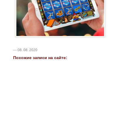
— 08. 08. 2020
Похожие записи на сайте: