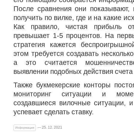
После сравнения они показывают, 
получить по вилке, где и на какие и
Как правило, чистая прибыль о
превышает 1-5 процентов. На перв
стратегия кажется беспроигрышно
этом требуется создавать несколько
а это считается мошенничеств
выявлении подобных действия счета
Также букмекерские конторы посто
мониторинг ситуации и моме
создавшиеся вилочные ситуации, и
успевает сделать ставку.
— 25. 12. 2021
Информация