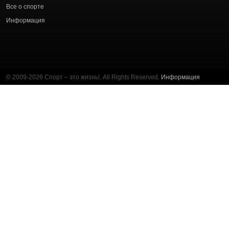
Все о спорте
Информация
© 2009-2026 Спорт – это жизнь!. All Rights Reserved.
Информация