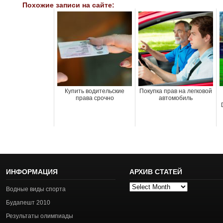
Похожие записи на сайте:
Купить водительские
Покупка прав на легковой
права срочно
автомобиль
ИНФОРМАЦИЯ
АРХИВ СТАТЕЙ
Архив
Водные виды спорта
статей
Будапешт 2010
Результаты олимпиады