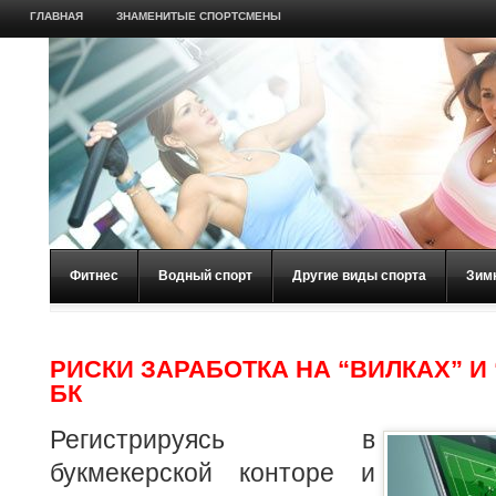
ГЛАВНАЯ
ЗНАМЕНИТЫЕ СПОРТСМЕНЫ
Фитнес
Водный спорт
Другие виды спорта
Зим
РИСКИ ЗАРАБОТКА НА “ВИЛКАХ” И
БК
Регистрируясь в
букмекерской конторе и