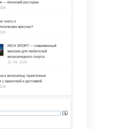
я — японский ресторан
2026
но знать о
логических креслах?
2026
RICH SPORT — современный
магазин для любителей
велосипедного спорта
22. 04. 2026
рать велосипед: практичные
 с гарантией и доставкой
2026