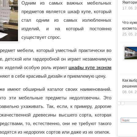
Одним из самых важных мебельных
Якитори
17. 06. 
предметов является шкаф купе, который
стал одним из самых излюбленных
Что нуж
изделий, и на который
постоянно
космето
25. 05. 
существует спрос.
редмет мебели, который уместный практически во
е, детской или гардеробной он играет незаменимую
тих изделий особую роль играют
шкафы купе эконом
няют в себе красивый дизайн и приемлемую цену.
Как выб
решения
оже имеют обширный каталог своих наименований.
08. 04. 
что эти мебельные предметы недолговечны. Это
авильно ухаживать. Так, если, к примеру, дорогие
окачественной древесины высшего сорта, которая
едствами, то, естественно, они не требуют такого
водятся из недорогих сортов или даже из их опилок.