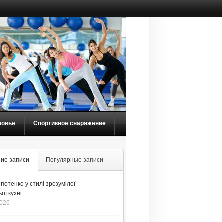
ровье
Спортивное снаряжение
ие записи
Популярные записи
потенко у стилі зрозумілої
ої кухні
2026