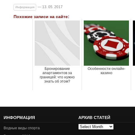
— 13. 05. 2017
Информация
Похожие записи на сайте:
Бронирование
Особенности онлайн-
апартаментов за
казино
границей: что нужно
знать об этом?
ИНФОРМАЦИЯ
АРХИВ СТАТЕЙ
Архив
Водные виды спорта
статей