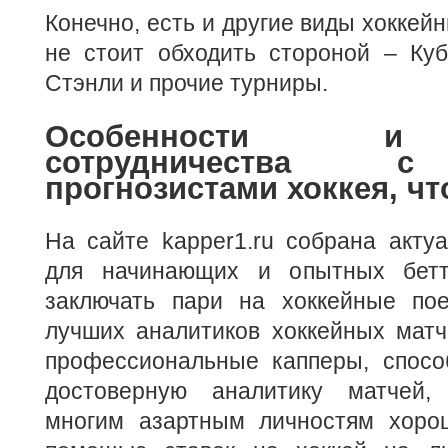
Конечно, есть и другие виды хоккей
не стоит обходить стороной – Куб
Стэнли и прочие турниры.
Особенности и
сотрудничества 
прогнозистами хоккея, чт
На сайте kapper1.ru собрана акту
для начинающих и опытных бетт
заключать пари на хоккейные пое
лучших аналитиков хоккейных матч
профессиональные капперы, спосо
достоверную аналитику матчей, 
многим азартным личностям хоро