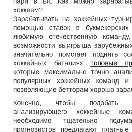
пари в БК: Как можно зарабатыв
хоккеем?
Зарабатывать на хоккейных турнир
помощью ставок в букмекерских 
любимую отечественную команду,
возможности выигрыша зарубежных
значительно помогает поднять с
хоккейных баталиях
топовые пр
которые максимально точно анал
популярных хоккейных команд и 
позволяющие бетторам хорошо зара
Конечно, чтобы подобать с
анализирующего хоккейные ком
необходимо тщательно подума
прогнозистов предлагают платные