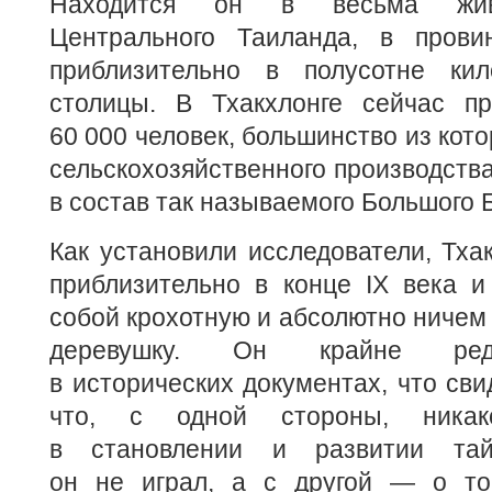
Находится он в весьма жив
Центрального Таиланда, в прови
приблизительно в полусотне кил
столицы. В Тхакхлонге сейчас п
60 000 человек, большинство из кот
сельскохозяйственного производства
в состав так называемого Большого Б
Как установили исследователи, Тха
приблизительно в конце IX века и
собой крохотную и абсолютно ничем
деревушку. Он крайне ред
в исторических документах, что сви
что, с одной стороны, ника
в становлении и развитии тайс
он не играл, а с другой — о то