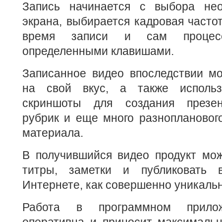
Запись начинается с выбора нео
экрана, выбирается кадровая частот
время записи и сам процесс
определенными клавишами.
Записанное видео впоследствии мо
на свой вкус, а также использ
скриншоты для создания презен
рубрик и еще много разноплановог
материала.
В получившийся видео продукт мож
титры, заметки и публиковать 
Интернете, как совершенно уникальн
Работа в программном прилож