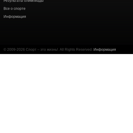
Результаты олимпиады
Все о спорте
Информация
© 2009-2026 Спорт – это жизнь!. All Rights Reserved.
Информация