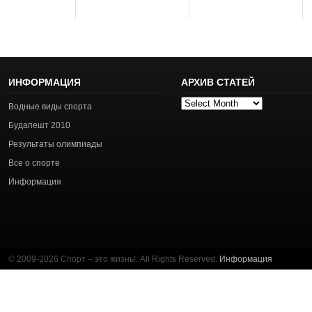
ИНФОРМАЦИЯ
АРХИВ СТАТЕЙ
Архив
Водные виды спорта
статей
Будапешт 2010
Результаты олимпиады
Все о спорте
Информация
© 2009-2026 Спорт – это жизнь!. All Rights Reserved.
Информация